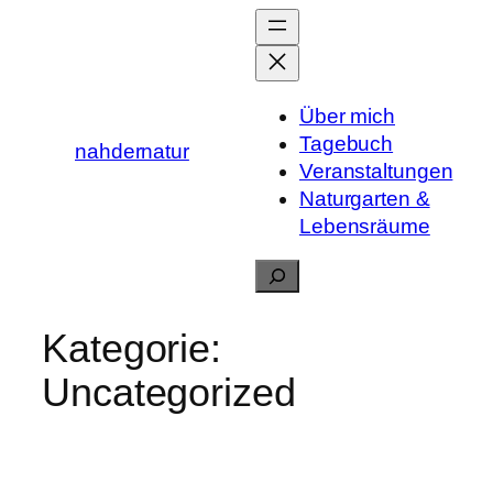
Zum
Inhalt
springen
Über mich
Tagebuch
nahdernatur
Veranstaltungen
Naturgarten &
Lebensräume
Suchen
Kategorie:
Uncategorized