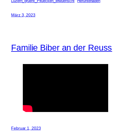
Luzern_gruent_Pfluecken_erwuenscht
Herunterladen
März 3, 2023
Familie Biber an der Reuss
Februar 1, 2023