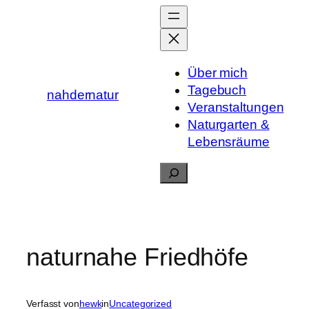
Zum
Inhalt
springen
Über mich
Tagebuch
nahdernatur
Veranstaltungen
Naturgarten &
Lebensräume
Suchen
naturnahe Friedhöfe
Verfasst von
hewk
in
Uncategorized