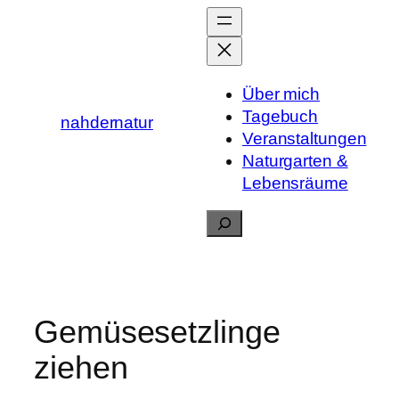
Zum
Inhalt
springen
Über mich
Tagebuch
nahdernatur
Veranstaltungen
Naturgarten &
Lebensräume
Suchen
Gemüsesetzlinge
ziehen