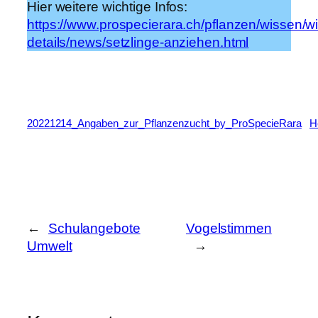
Hier weitere wichtige Infos:
https://www.prospecierara.ch/pflanzen/wissen/w
details/news/setzlinge-anziehen.html
20221214_Angaben_zur_Pflanzenzucht_by_ProSpecieRara
H
←
Schulangebote
Vogelstimmen
Umwelt
→