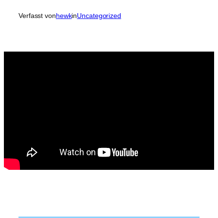
Verfasst von
hewk
in
Uncategorized