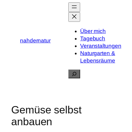
Zum
Inhalt
springen
Über mich
Tagebuch
nahdernatur
Veranstaltungen
Naturgarten &
Lebensräume
Suchen
Gemüse selbst
anbauen