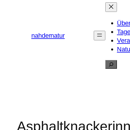
Zum
Inhalt
Über
springen
Tag
nahdernatur
Vera
Natu
Suchen
Asphaltknackerin