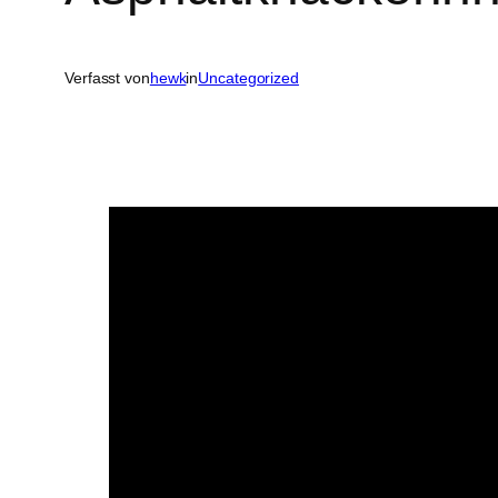
Verfasst von
hewk
in
Uncategorized