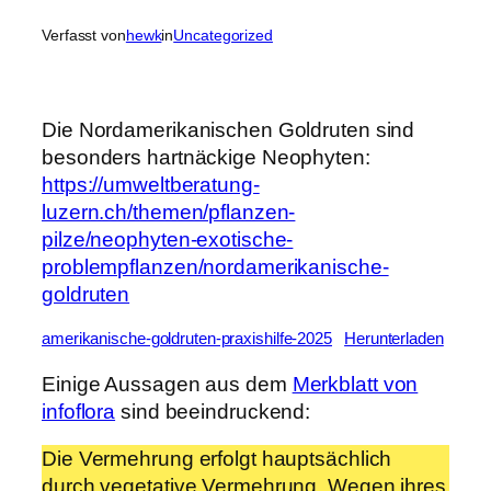
Verfasst von
hewk
in
Uncategorized
Die Nordamerikanischen Goldruten sind
besonders hartnäckige Neophyten:
https://umweltberatung-
luzern.ch/themen/pflanzen-
pilze/neophyten-exotische-
problempflanzen/nordamerikanische-
goldruten
amerikanische-goldruten-praxishilfe-2025
Herunterladen
Einige Aussagen aus dem
Merkblatt von
infoflora
sind beeindruckend:
Die Vermehrung erfolgt hauptsächlich
durch vegetative Vermehrung. Wegen ihres