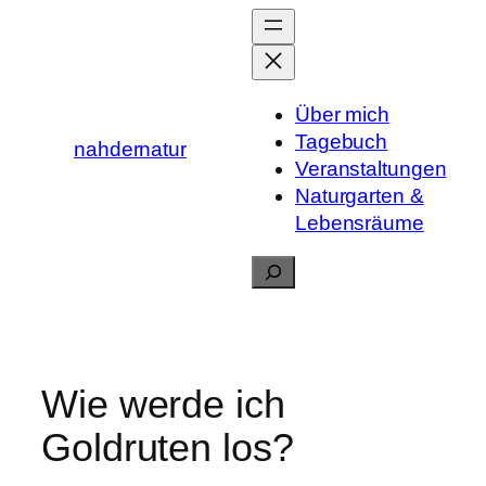
Zum
Inhalt
springen
Über mich
Tagebuch
nahdernatur
Veranstaltungen
Naturgarten &
Lebensräume
Suchen
Wie werde ich
Goldruten los?