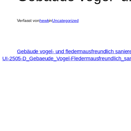
Verfasst von
hewk
in
Uncategorized
Gebäude vogel- und fledermausfreundlich sanier
UI-2505-D_Gebaeude_Vogel-Fledermausfreundlich_san