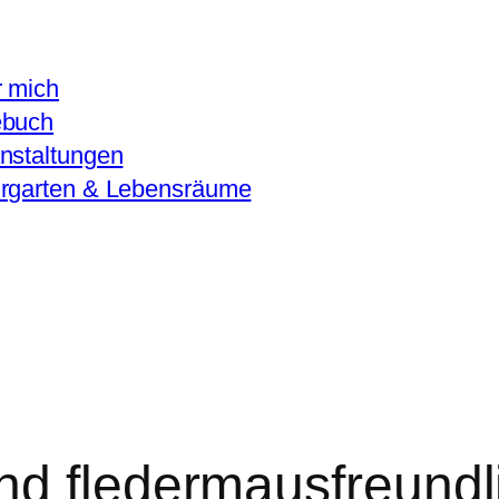
 mich
ebuch
nstaltungen
rgarten & Lebensräume
d fledermausfreundl