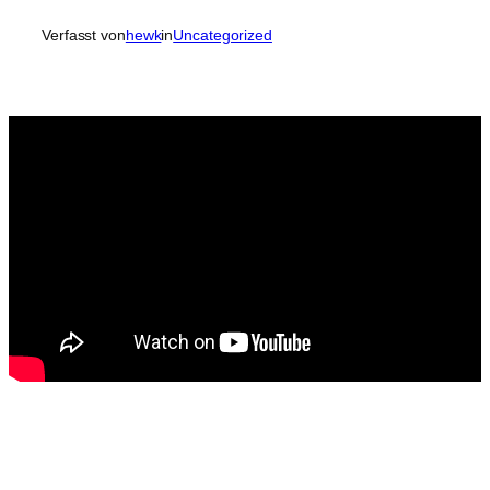
Verfasst von
hewk
in
Uncategorized