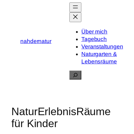
Zum
Inhalt
springen
Über mich
Tagebuch
nahdernatur
Veranstaltungen
Naturgarten &
Lebensräume
Suchen
NaturErlebnisRäume
für Kinder